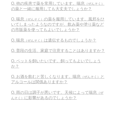
Q. 他の疾患で薬を常用しています。喘息
（ぜんそく）
長引く咳ミニ辞典
の薬と一緒に服用しても大丈夫でしょうか？
どんな風邪薬を飲んだらいいか
Q. 喘息
の薬を服用しています。風邪をひ
（ぜんそく）
いてしまったようなのですが、飲み薬や塗り薬など
病院・医師の選び方
の市販薬を使ってもよいでしょうか？
Q. 喘息
は遺伝するものでしょうか？
求人情報
（ぜんそく）
Q. 普段の生活、家庭で注意することはありますか？
看護師 正社員
Q. ペットを飼いたいです。飼ってもよいでしょう
医療事務 正社員
か？
医師 正社員
Q. お酒を飲むと苦しくなります。喘息
と
（ぜんそく）
アルコールは関係ありますか？
看護師 パート
Q. 雨の日は調子が悪いです。天候によって喘息
（ぜ
事務 パート
に影響があるのでしょうか？
んそく）
医師 パート