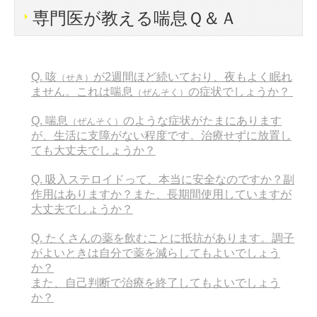
専門医が教える喘息Ｑ＆Ａ
しっかり治そう 喘息治療
すぐできる喘息予防
Q. 咳
が2週間ほど続いており、夜もよく眠れ
（せき）
症状がなくても喘息の可能性も？
ません。これは喘息
の症状でしょうか？
（ぜんそく）
喘息の発作と症状
Q. 喘息
のような症状がたまにあります
（ぜんそく）
が、生活に支障がない程度です。治療せずに放置し
喘息にも種類がいっぱい？
ても大丈夫でしょうか？
Q. 吸入ステロイドって、本当に安全なのですか？副
原因は様々？あなたは大丈夫？
作用はありますか？また、長期間使用していますが
大丈夫でしょうか？
今すぐ診断！喘息セルフチェック
Q. たくさんの薬を飲むことに抵抗があります。調子
専門医が教える喘息Ｑ＆Ａ
がよいときは自分で薬を減らしてもよいでしょう
か？
病気について
また、自己判断で治療を終了してもよいでしょう
か？
咳が長引く病気