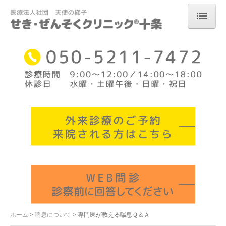
ホーム
診療の基本方針
診療科目
当クリニックの特殊検査・特殊治療
禁煙治療
院長・院内紹介
セミナー情報
アクセス
ホーム
喘息について
専門医が教える喘息Ｑ＆Ａ
喘息について