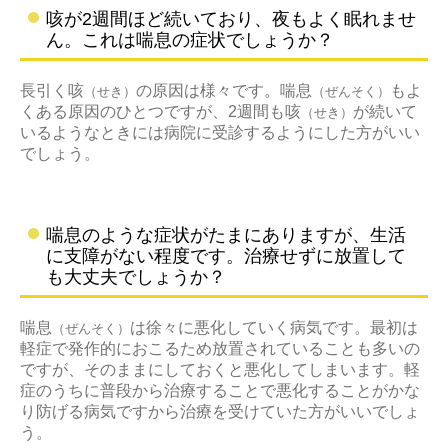
咳が2週間ほど続いており、夜もよく眠れませ
医療従事者の方へ
ん。これは喘息の症状でしょうか？
長引く咳
の原因は様々です。喘息
もよ
（せき）
（ぜんそく）
くある原因のひとつですが、2週間も咳
が続いて
（せき）
いるようなときには病院に受診するようにした方がいい
でしょう。
喘息のような症状がたまにありますが、生活
に支障がない程度です。治療せずに放置して
も大丈夫でしょうか？
喘息
は徐々に悪化していく病気です。最初は
（ぜんそく）
軽症で発作的におこるため放置されていることも多いの
ですが、そのままにしておくと悪化してしまいます。軽
症のうちに普段から治療することで悪化することがかな
り防げる病気ですから治療を受けていた方がいいでしょ
う。