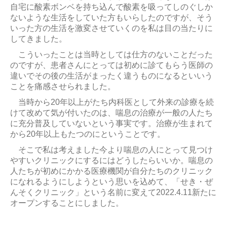
自宅に酸素ボンベを持ち込んで酸素を吸ってしのぐしか
ないような生活をしていた方もいらしたのですが、そう
いった方の生活を激変させていくのを私は目の当たりに
してきました。
こういったことは当時としては仕方のないことだった
のですが、患者さんにとっては初めに診てもらう医師の
違いでその後の生活がまったく違うものになるといいう
ことを痛感させられました。
当時から20年以上がたち内科医として外来の診療を続
けて改めて気が付いたのは、喘息の治療が一般の人たち
に充分普及していないという事実です。治療が生まれて
から20年以上もたつのにということです。
そこで私は考えました今より喘息の人にとって見つけ
やすいクリニックにするにはどうしたらいいか。喘息の
人たちが初めにかかる医療機関が自分たちのクリニック
になれるようにしようという思いを込めて、「せき・ぜ
んそくクリニック」という名前に変えて2022.4.11新たに
オープンすることにしました。