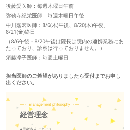
後藤愛医師
：毎週木曜日午前
弥勒寺紀栄医師
：毎週木曜日午後
中川嘉宏医師
：8/6(木)午後、8
/20(木)午後、
8
/21(金)終日
（8/6午後・8/20
午後は院長は院内の連携業務にあ
たっており、診察は行っておりません。
）
須藤淳子医師
：毎週土曜日
担当医師のご希望がありましたら受付までお申し
出ください。
―・ ｍanagement philosophy ・―
経営理念
●患者さんにとって
