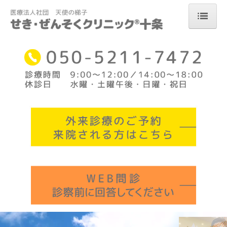
ホーム
診療の基本方針
診療科目
当クリニックの特殊検査・特殊治療
禁煙治療
院長・院内紹介
セミナー情報
アクセス
喘息について