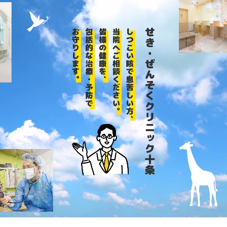
しっかり治そう 喘息治療
すぐできる喘息予防
症状がなくても喘息の可能性も？
喘息の発作と症状
喘息にも種類がいっぱい？
原因は様々？あなたは大丈夫？
今すぐ診断！喘息セルフチェック
専門医が教える喘息Ｑ＆Ａ
病気について
咳が長引く病気